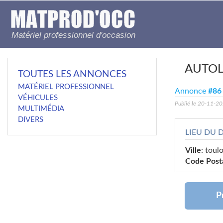
Matériel professionnel d'occasion
AUTO
TOUTES LES ANNONCES
MATÉRIEL PROFESSIONNEL
Annonce
#86
VÉHICULES
Publié le 20-11-2
MULTIMÉDIA
DIVERS
LIEU DU 
Ville
: toul
Code Post
Pr