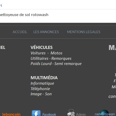
N
nettoyeuse de sol rotowash
ACCUEIL
LES ANNONCES
MENTIONS LEGALES
leboncoin
Facebook
Admin