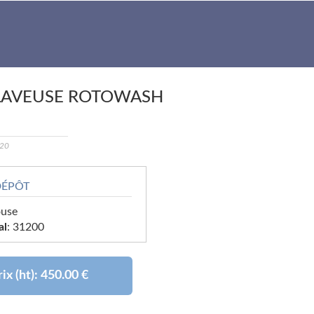
LAVEUSE ROTOWASH
020
DÉPÔT
ouse
al
: 31200
ix (ht):
450.00 €