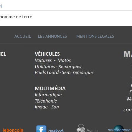
N
 pomme de terre
ACCUEIL
LES ANNONCES
MENTIONS LEGALES
leboncoin
Facebook
Admin