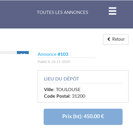
TOUTES LES ANNONCES
Retour
Annonce
#103
Publié le 26-11-2020
LIEU DU DÉPÔT
Ville
: TOULOUSE
Code Postal
: 31200
Prix (ht):
450.00 €