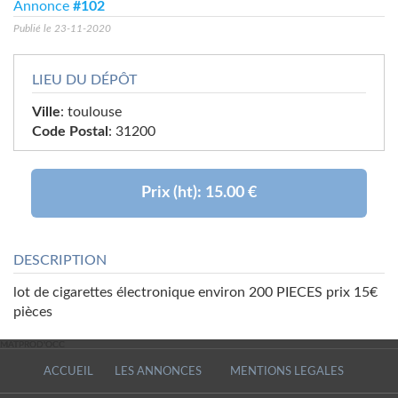
Annonce
#102
Publié le 23-11-2020
LIEU DU DÉPÔT
Ville
: toulouse
Code Postal
: 31200
Prix (ht):
15.00 €
DESCRIPTION
lot de cigarettes électronique environ 200 PIECES prix 15€
pièces
MATPROD'OCC
MATPROD'OCC
ACCUEIL
LES ANNONCES
MENTIONS LEGALES