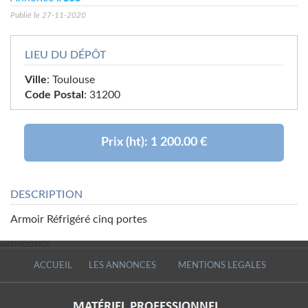
Publié le 27-11-2020
LIEU DU DÉPÔT
Ville
: Toulouse
Code Postal
: 31200
Prix (ht):
1 200.00 €
DESCRIPTION
Armoir Réfrigéré cinq portes
MATPROD'OCC
MATPROD'OCC
ACCUEIL
LES ANNONCES
MENTIONS LEGALES