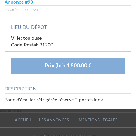
Annonce
#93
Publié le 21-11-2020
LIEU DU DÉPÔT
Ville
: toulouse
Code Postal
: 31200
Prix (ht):
1 500.00 €
DESCRIPTION
Banc d'écailler réfrigérée réserve 2 portes inox
MATPROD'OCC
MATPROD'OCC
ACCUEIL
LES ANNONCES
MENTIONS LEGALES